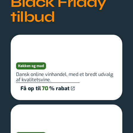
Black Friday
tilbud
Køkken og mad
Dansk online vinhandel, med et bredt udvalg
af kvalitetsvine.
Få op til
70
% rabat