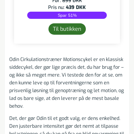
Før:
899
DKK
Pris nu:
439
DKK
Spar
51
%
Til butikken
Odin Cirkulationstræner Motionscykel er en klassisk
siddecykel, der gør lige præcis det, du har brug for –
og ikke så meget mere. Vi testede den for at se, om
den kunne leve op til forventningerne som en
prisvenlig løsning til genoptræning og let motion, og
lad os bare sige, at den leverer på de mest basale
behov.
Det, der gør Odin til et godt valg, er dens enkelhed.
Den justerbare intensitet gør det nemt at tilpasse
belastningen, så du kan gå fra en blid opvarmning til