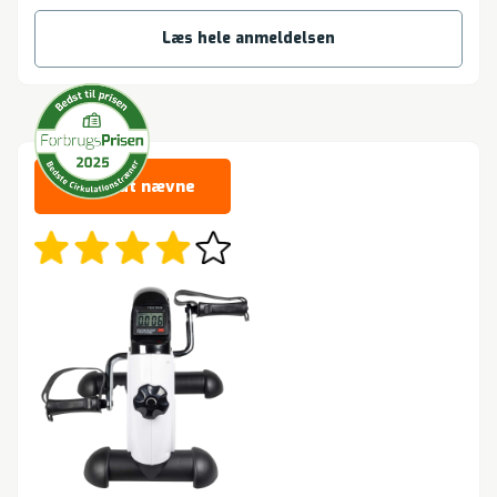
Læs hele anmeldelsen
Værd at nævne