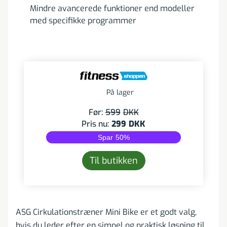
Mindre avancerede funktioner end modeller
med specifikke programmer
På lager
Før:
599
DKK
Pris nu:
299
DKK
Spar
50
%
Til butikken
ASG Cirkulationstræner Mini Bike er et godt valg,
hvis du leder efter en simpel og praktisk løsning til