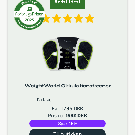
Bedst i test
WeightWorld Cirkulationstræner
På lager
Før:
1795
DKK
Pris nu:
1532
DKK
Spar
15
%
Til butikken