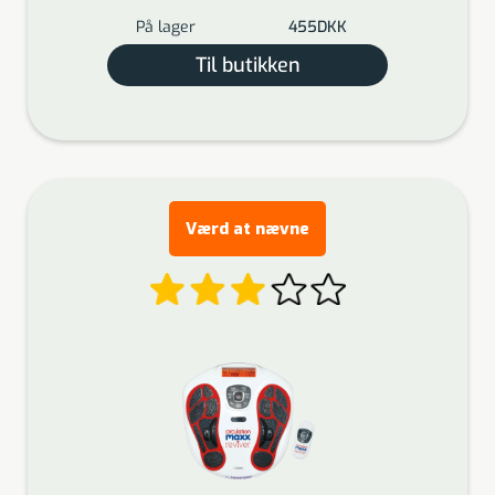
På lager
455
DKK
Til butikken
Værd at nævne