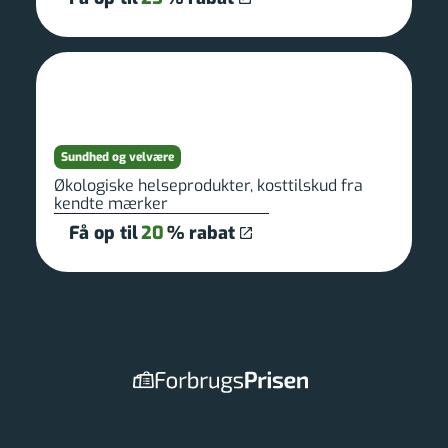
Sundhed og velvære
Økologiske helseprodukter, kosttilskud fra
kendte mærker
Få op til
20
% rabat