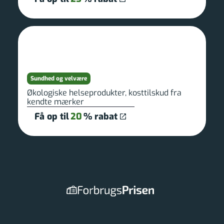
Sundhed og velvære
Økologiske helseprodukter, kosttilskud fra
kendte mærker
Få op til
20
% rabat