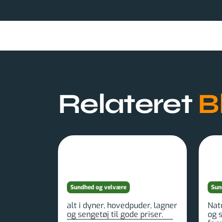
Relateret
B
Sundhed og velvære
Sun
alt i dyner, hovedpuder, lagner
Nat
og sengetøj til gode priser.
og s