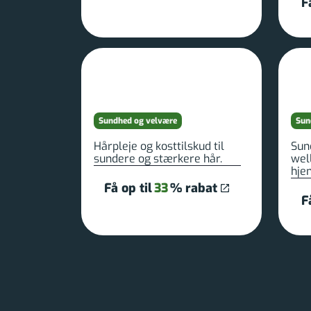
F
Sundhed og velvære
Sun
Hårpleje og kosttilskud til
Sun
sundere og stærkere hår.
wel
hje
Få op til
33
% rabat
F