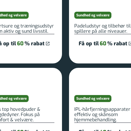
dhed og velvære
Sundhed og velvære
rtsure og træningsudstyr
Padeludstyr og tilbehør til
en aktiv og sund livsstil.
spillere på alle niveauer.
å op til
60
% rabat
Få op til
60
% rabat
dhed og velvære
Sundhed og velvære
s top hovedpuder &
IPL-hårfjerningsapparater 
gdedyner. Fokus på
effektiv og skånsom
fort & velvære.
hjemmebehandling.