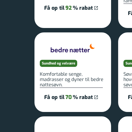
fami
Få op til
92
% rabat
F
Sundhed og velvære
Sun
Komfortable senge,
Søv
madrasser og dyner til bedre
hov
nattesøvn.
søvn
Få op til
70
% rabat
F