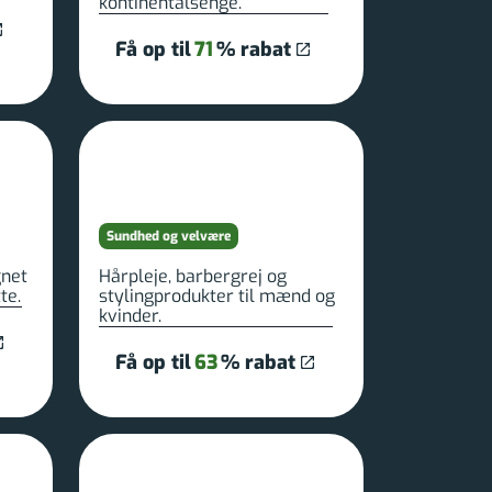
kontinentalsenge.
Få op til
71
% rabat
Sundhed og velvære
gnet
Hårpleje, barbergrej og
te.
stylingprodukter til mænd og
kvinder.
Få op til
63
% rabat