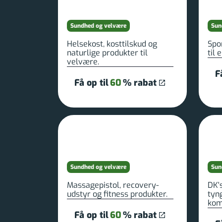
Sundhed og velvære
Sun
Helsekost, kosttilskud og
Spo
naturlige produkter til
til 
velvære.
F
Få op til
60
% rabat
Sundhed og velvære
Sun
Massagepistol, recovery-
DK'
udstyr og fitness produkter.
tyn
kom
Få op til
60
% rabat