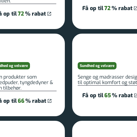
lien.
Få op til
72
% rabat
å op til
72
% rabat
dhed og velvære
Sundhed og velvære
n produkter som
Senge og madrasser desi
edpuder, tyngdedyner &
til optimal komfort og støt
 tilbehør.
Få op til
65
% rabat
å op til
66
% rabat