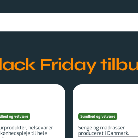
lack Friday
tilb
dhed og velvære
Sundhed og velvære
urprodukter, helsevarer
Senge og madrasser
kønhedspleje til hele
produceret i Danmark.