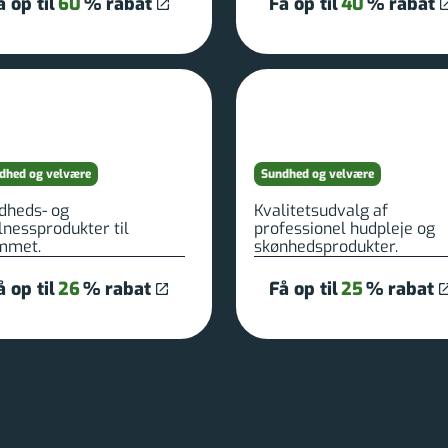
å op til
60
% rabat
Få op til
40
% rabat
dhed og velvære
Sundhed og velvære
dheds- og
Kvalitetsudvalg af
lnessprodukter til
professionel hudpleje og
mmet.
skønhedsprodukter.
å op til
26
% rabat
Få op til
25
% rabat