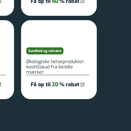
Få op til
40
% rabat
Sundhed og velvære
Økologiske helseprodukter,
kosttilskud fra kendte
mærker
Få op til
20
% rabat