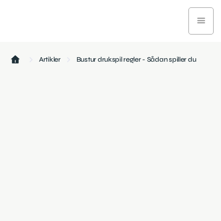
Artikler
Bustur drukspil regler - Sådan spiller du
Hjem og interiør
November 27, 2024
3 min læsetid
Lær hvordan bustur drukspil bliver spillet med disse
officielle regler.