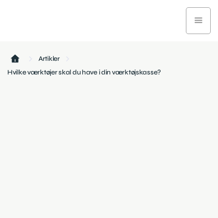
Artikler
Hvilke værktøjer skal du have i din værktøjskasse?
Have og renovering
November 27, 2024
4 min læsetid
Se hvilke værktøjer du har behov for til de normale
opgaver i hjemmet.