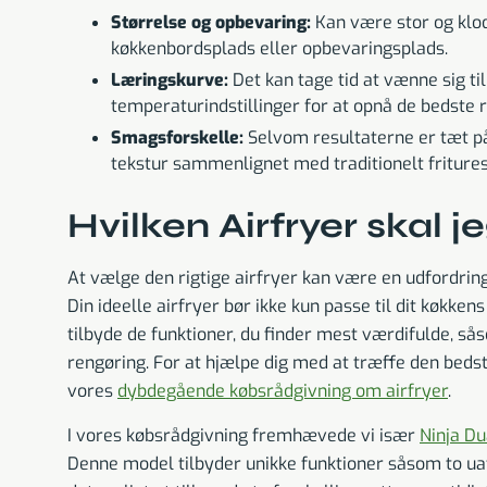
Størrelse og opbevaring:
Kan være stor og klod
køkkenbordsplads eller opbevaringsplads.
Læringskurve:
Det kan tage tid at vænne sig ti
temperaturindstillinger for at opnå de bedste r
Smagsforskelle:
Selvom resultaterne er tæt på
tekstur sammenlignet med traditionelt friture
Hvilken Airfryer skal 
At vælge den rigtige airfryer kan være en udfordr
Din ideelle airfryer bør ikke kun passe til dit køkke
tilbyde de funktioner, du finder mest værdifulde, s
rengøring. For at hjælpe dig med at træffe den bedst
vores
dybdegående købsrådgivning om airfryer
.
I vores købsrådgivning fremhævede vi især
Ninja Du
Denne model tilbyder unikke funktioner såsom to u