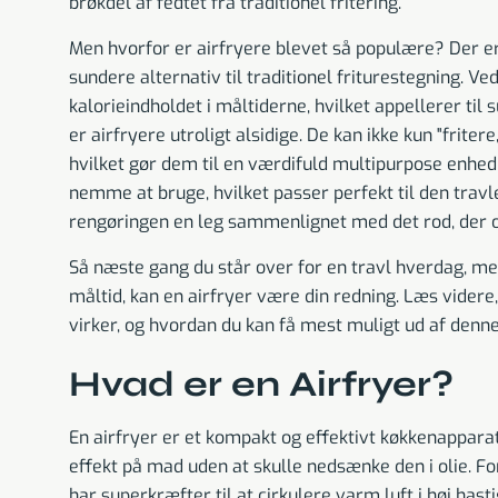
brøkdel af fedtet fra traditionel fritering.
Men hvorfor er airfryere blevet så populære? Der er 
sundere alternativ til traditionel friturestegning. 
kalorieindholdet i måltiderne, hvilket appellerer ti
er airfryere utroligt alsidige. De kan ikke kun "friter
hvilket gør dem til en værdifuld multipurpose enhed
nemme at bruge, hvilket passer perfekt til den travle
rengøringen en leg sammenlignet med det rod, der of
Så næste gang du står over for en travl hverdag, me
måltid, kan en airfryer være din redning. Læs videre,
virker, og hvordan du kan få mest muligt ud af denn
Hvad er en Airfryer?
En airfryer er et kompakt og effektivt køkkenapparat
effekt på mad uden at skulle nedsænke den i olie. Fore
har superkræfter til at cirkulere varm luft i høj has