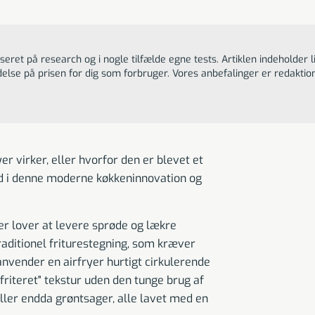
eret på research og i nogle tilfælde egne tests. Artiklen indeholder l
delse på prisen for dig som forbruger. Vores anbefalinger er redakt
r virker, eller hvorfor den er blevet et
d i denne moderne køkkeninnovation og
er lover at levere sprøde og lækre
raditionel friturestegning, som kræver
vender en airfryer hurtigt cirkulerende
"friteret" tekstur uden den tunge brug af
 eller endda grøntsager, alle lavet med en