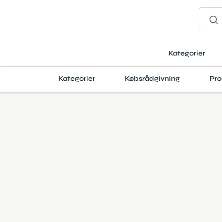
Kategorier
Kategorier
Købsrådgivning
Pro
Artikler
Hvordan virker en airfryer?