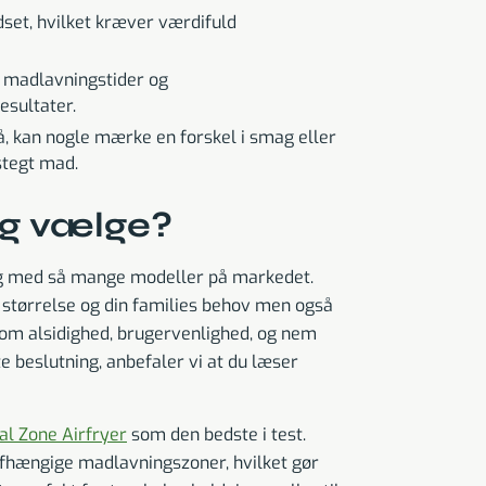
set, hvilket kræver værdifuld
l madlavningstider og
esultater.
, kan nogle mærke en forskel i smag eller
stegt mad.
jeg vælge?
ing med så mange modeller på markedet.
ns størrelse og din families behov men også
åsom alsidighed, brugervenlighed, og nem
e beslutning, anbefaler vi at du læser
al Zone Airfryer
som den bedste i test.
afhængige madlavningszoner, hvilket gør