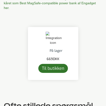
kåret som Best MagSafe-compatible power bank af Engadget
her.
På lager
669
DKK
Til butikken
Ofte stillede spørgsmål