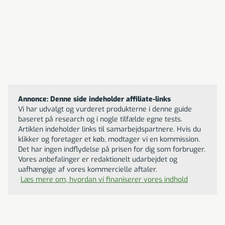
på farten.
Anker MagGo Power
Til butikken
Bank 10k
669
DKK
Annonce: Denne side indeholder affiliate-links
Vi har udvalgt og vurderet produkterne i denne guide
baseret på research og i nogle tilfælde egne tests.
Artiklen indeholder links til samarbejdspartnere. Hvis du
klikker og foretager et køb, modtager vi en kommission.
Det har ingen indflydelse på prisen for dig som forbruger.
Vores anbefalinger er redaktionelt udarbejdet og
uafhængige af vores kommercielle aftaler.
Læs mere om, hvordan vi finaniserer vores indhold