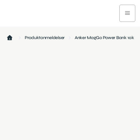
Produktanmeldelser
Anker MagGo Power Bank 10k
Teknologi og gadgets
November 27, 2024
4 min læsetid
Anker MagGo Power Bank er en kompakt 10.000 mAh
powerbank med MagSafe-kompatibilitet, der gør den
perfekt til iPhone-brugere, der ønsker trådløs opladning