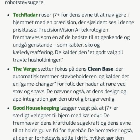
robotstøvsugere.
TechRadar
roser j7+ for dens evne til at navigere i
hjemmet med en præcision, der sjældent ses i denne
prisklasse. PrecisionVision AI-teknologien
fremhæves som en af de bedste til at genkende og
undgå genstande – som kabler, sko og
kæledyrsafføring. De kalder den "et godt valg til
travle husholdninger."
The Verge
sætter fokus på dens
Clean Base
, der
automatisk tømmer støvbeholderen, og kalder det
en "game-changer" for folk, der hader at røre ved
støv og snavs. De nævner også, at dens design og
app-integration gør den utrolig brugervenlig.
Good Housekeeping
lægger vægt på, at j7+ er
særligt velegnet til hjem med kæledyr. De
fremhæver dens kraftfulde sugekraft og dens evne
til at holde gulve fri for dyrehår. De bemærker også,
at den er forholdsvis stille i drift, hvilket gør den