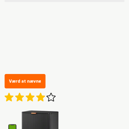
Værd at nævne