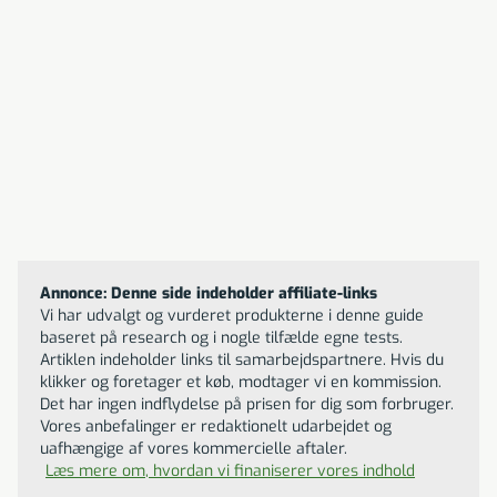
mangler gulvvask-funktionen, som andre modeller
tilbyder.
Til butikken
iRobot Roomba j7+
Robotstøvsuger
5999
DKK
Annonce: Denne side indeholder affiliate-links
Vi har udvalgt og vurderet produkterne i denne guide
baseret på research og i nogle tilfælde egne tests.
Artiklen indeholder links til samarbejdspartnere. Hvis du
klikker og foretager et køb, modtager vi en kommission.
Det har ingen indflydelse på prisen for dig som forbruger.
Vores anbefalinger er redaktionelt udarbejdet og
uafhængige af vores kommercielle aftaler.
Læs mere om, hvordan vi finaniserer vores indhold