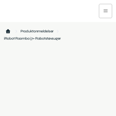
Produktanmeldelser
iRobot Roomba j7+ Robotstøvsuger
Teknologi og gadgets
January 8, 2025
6 min læsetid
En robotstøvsuger med god navigation og evnen til at
undgå forhindringer. Perfekt til hjem med kæledyr, men