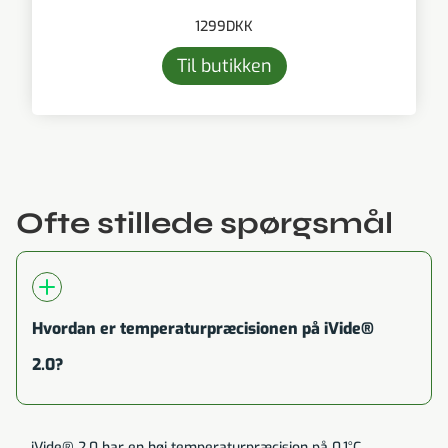
1299
DKK
Til butikken
Ofte stillede spørgsmål
Hvordan er temperaturpræcisionen på iVide®
2.0?
iVide® 2.0 har en høj temperaturpræcision på 0,1°C,