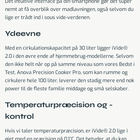
Det intuitive interface på din smartphone gør det super
nemt at få overblik over madlavningen, også selvom du
lige er trådt ind i sous vide-verdenen.
Ydeevne
Med en cirkulationskapacitet på 30 liter ligger iVide®
2.0 i den øvre ende af hjemmebrug-modellerne. Selvom
den ikke helt når op på samme niveau som vores Bedst i
Test, Anova Precision Cooker Pro, som kan rumme og
cirkulere hele 100 liter, leverer den stadig mere end nok
power til de fleste familie middage og små selskaber.
Temperaturpræcision og -
kontrol
Hvis vi taler temperaturpræcision, er iVide® 2.0 lige i
øjet med en præcision på 0,1°C. Det betyder, at du kan