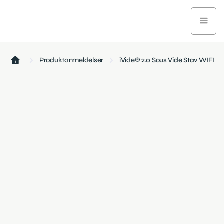
Produktanmeldelser
iVide® 2.0 Sous Vide Stav WIFI
Køkken og mad
February 26, 2025
4 min læsetid
iVide® 2.0 Sous Vide Stav med 4 ud af 5 stjerner for at
gøre livet lettere.