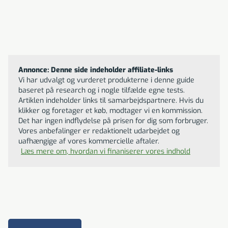
iVide® 2.0 Sous Vide
Til butikken
Stav WIFI
1299
DKK
Annonce: Denne side indeholder affiliate-links
Vi har udvalgt og vurderet produkterne i denne guide
baseret på research og i nogle tilfælde egne tests.
Artiklen indeholder links til samarbejdspartnere. Hvis du
klikker og foretager et køb, modtager vi en kommission.
Det har ingen indflydelse på prisen for dig som forbruger.
Vores anbefalinger er redaktionelt udarbejdet og
uafhængige af vores kommercielle aftaler.
Læs mere om, hvordan vi finaniserer vores indhold