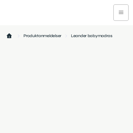
Produktanmeldelser
Leander babymadras
Baby og børn
March 7, 2025
6 min læsetid
Leander babymadrassen er designet til optimal støtte
og komfort med sin trykaflastende koldskumskerne.
Men hvordan klarer den sig i vores test? Se resultatet
her.