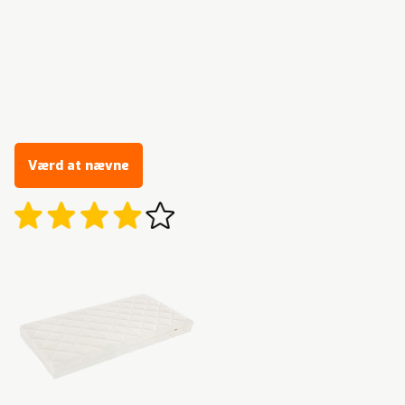
Værd at nævne