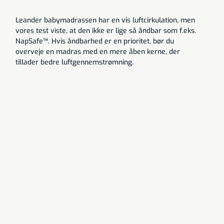
Leander babymadrassen har en vis luftcirkulation, men
vores test viste, at den ikke er lige så åndbar som f.eks.
NapSafe™. Hvis åndbarhed er en prioritet, bør du
overveje en madras med en mere åben kerne, der
tillader bedre luftgennemstrømning.
Stine Bøllingtoft
Baby og børn