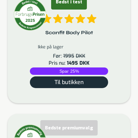
Bedst i test
Scanfit Body Pilot
Ikke på lager
Før:
1995
DKK
Pris nu:
1495
DKK
Spar
25
%
Til butikken
Bedste premiumvalg