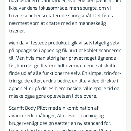
hovedstaden i Danmark er, svarede den pænt, at det
ikke var dens fokusområde, men spurgte, om vi
havde sundhedsrelaterede spørgsmål. Det føles
nærmest som at chatte med en menneskelig
træner.
Men da vi testede produktet, gik vi selvfølgelig selv
på opdagelse i appen og fik hurtigt koblet scanneren
til. Men hvis man aldrig har prøvet noget lignende
før, kan det godt være lidt overvældende at skulle
finde ud af alle funktionerne selv. En simpel trin-for-
trin-guide eller, endnu bedre, en lille video direkte i
appen eller på deres hjemmeside, ville spare tid og
måske også gøre oplevelsen lidt sjovere.
Scanfit Body Pilot med sin kombination af
avancerede målinger, AI-drevet coaching og
brugervenligt design sætter en ny standard for,
hvad du kan forvente af en kropsscanner. Vi har