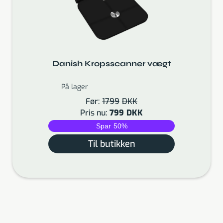
Danish Kropsscanner vægt
På lager
Før:
1799
DKK
Pris nu:
799
DKK
Spar
50
%
Til butikken