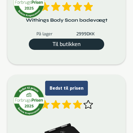
Withings Body Scan badevægt
På lager
2999
DKK
Til butikken
Bedst til prisen