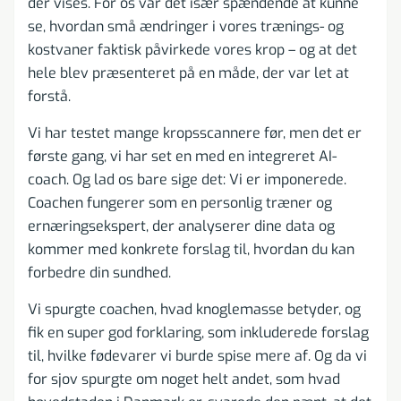
der vises. For os var det især spændende at kunne
se, hvordan små ændringer i vores trænings- og
kostvaner faktisk påvirkede vores krop – og at det
hele blev præsenteret på en måde, der var let at
forstå.
Vi har testet mange kropsscannere før, men det er
første gang, vi har set en med en integreret AI-
coach. Og lad os bare sige det: Vi er imponerede.
Coachen fungerer som en personlig træner og
ernæringsekspert, der analyserer dine data og
kommer med konkrete forslag til, hvordan du kan
forbedre din sundhed.
Vi spurgte coachen, hvad knoglemasse betyder, og
fik en super god forklaring, som inkluderede forslag
til, hvilke fødevarer vi burde spise mere af. Og da vi
for sjov spurgte om noget helt andet, som hvad