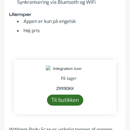
Synkronisering via Bluetooth og WiFi
Ulemper
Appen er kun på engelsk
Høj pris
På lager
2999
DKK
Til butikken
Withings Body Scan er virkelig toppen af poppen,