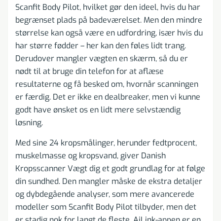
Scanfit Body Pilot, hvilket gør den ideel, hvis du har
begrænset plads på badeværelset. Men den mindre
størrelse kan også være en udfordring, især hvis du
har større fødder – her kan den føles lidt trang.
Derudover mangler vægten en skærm, så du er
nødt til at bruge din telefon for at aflæse
resultaterne og få besked om, hvornår scanningen
er færdig. Det er ikke en dealbreaker, men vi kunne
godt have ønsket os en lidt mere selvstændig
løsning.
Med sine 24 kropsmålinger, herunder fedtprocent,
muskelmasse og kropsvand, giver Danish
Kropsscanner Vægt dig et godt grundlag for at følge
din sundhed. Den mangler måske de ekstra detaljer
og dybdegående analyser, som mere avancerede
modeller som Scanfit Body Pilot tilbyder, men det
er stadig nok for langt de fleste. AiLink-appen er en