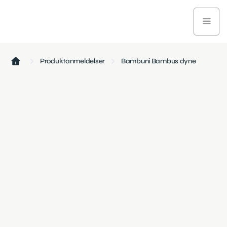
Produktanmeldelser
Bambuni Bambus dyne
Sundhed og velvære
November 27, 2024
4 min læsetid
Bambuni Bambus dyne er en blød, åndbar og
temperaturregulerende helårsdyne lavet af 100%
bambusviskose, perfekt til dem med allergi.