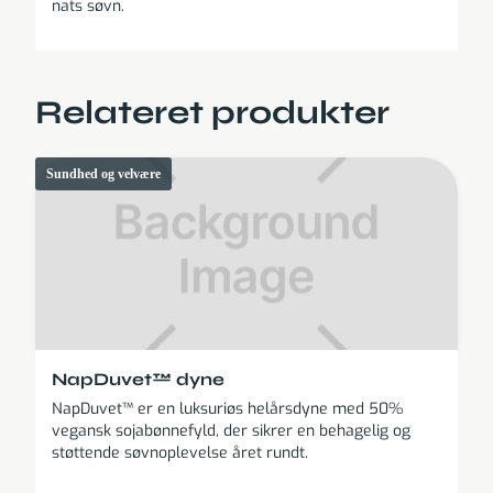
nats søvn.
Relateret produkter
Sundhed og velvære
NapDuvet™ dyne
NapDuvet™ er en luksuriøs helårsdyne med 50%
vegansk sojabønnefyld, der sikrer en behagelig og
støttende søvnoplevelse året rundt.