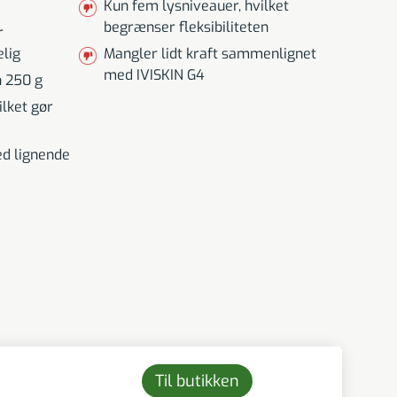
Kun fem lysniveauer, hvilket
begrænser fleksibiliteten
r
lig
Mangler lidt kraft sammenlignet
med IVISKIN G4
n 250 g
lket gør
d lignende
Til butikken