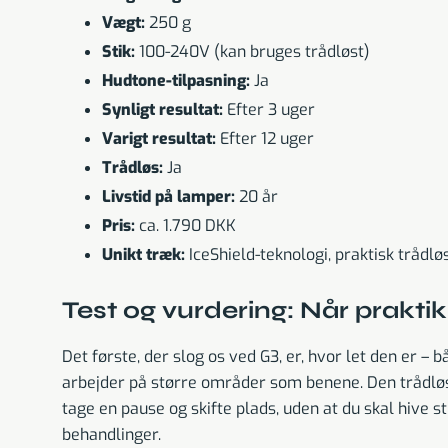
Vægt:
250 g
Stik:
100-240V (kan bruges trådløst)
Hudtone-tilpasning:
Ja
Synligt resultat:
Efter 3 uger
Varigt resultat:
Efter 12 uger
Trådløs:
Ja
Livstid på lamper:
20 år
Pris:
ca. 1.790 DKK
Unikt træk:
IceShield-teknologi, praktisk trådlø
Test og vurdering: Når prakti
Det første, der slog os ved G3, er, hvor let den er –
arbejder på større områder som benene. Den trådløse f
tage en pause og skifte plads, uden at du skal hive 
behandlinger.