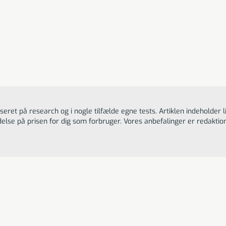
 er den mest praktiske IPL hårfjerner med trådløs fleksibilit
impulser og en imponerende brugervenlighed.
IVISKIN G3 IPL-
hårfjerner
Til butikken
1790
DKK
eret på research og i nogle tilfælde egne tests. Artiklen indeholder l
delse på prisen for dig som forbruger. Vores anbefalinger er redakt