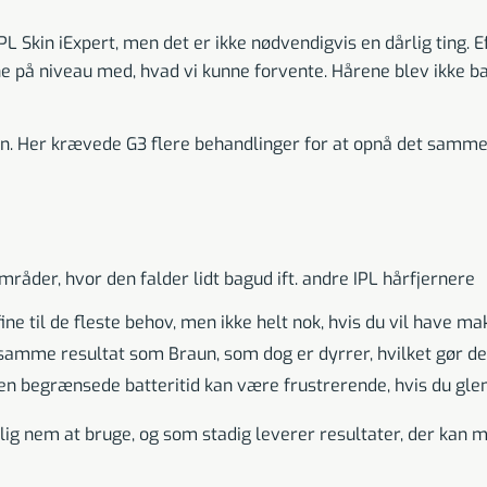
Skin iExpert, men det er ikke nødvendigvis en dårlig ting. Ef
ne på niveau med, hvad vi kunne forvente. Hårene blev ikke b
n. Her krævede G3 flere behandlinger for at opnå det samme r
mråder, hvor den falder lidt bagud ift. andre IPL hårfjernere
ne til de fleste behov, men ikke helt nok, hvis du vil have ma
samme resultat som Braun, som dog er dyrrer, hvilket gør de
en begrænsede batteritid kan være frustrerende, hvis du gl
olig nem at bruge, og som stadig leverer resultater, der kan 