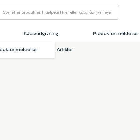
Købsrådgivning
Produktanmeldelser
duktanmeldelser
Artikler
årfjerner
Sundhed og velvære
February 26, 2025
6 min læsetid