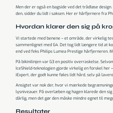
Men der er også en bagside ved det trådløse design.
den, sidder du lidt i saksen. Her er hårfjernere fra P
Hvordan klarer den sig på kr
Vi startede med benene – et område, der virkelig tes
sammenlignet med G4. Det tog lidt længere tid at k
end ved feks Philips Lumea Prestige hårfjerneren. M
På bikinilinjen var G3 en positiv overraskelse. Selvo
IceShield-teknologien gjorde virkelig en forskel he
iExpert, der godt kunne føles lidt hård, selv på lave
Ansigtet var nok der, hvor vi mærkede begrænsninge
lysniveauer. På overlæben og hagen klarede den sig 
dårlig, men det gør den måske mindre egnet til mege
Resultater