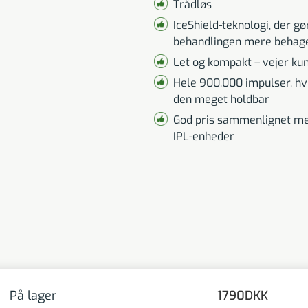
Trådløs
IceShield-teknologi, der gø
behandlingen mere behage
Let og kompakt – vejer ku
Hele 900.000 impulser, hvi
den meget holdbar
God pris sammenlignet me
IPL-enheder
På lager
1790
DKK