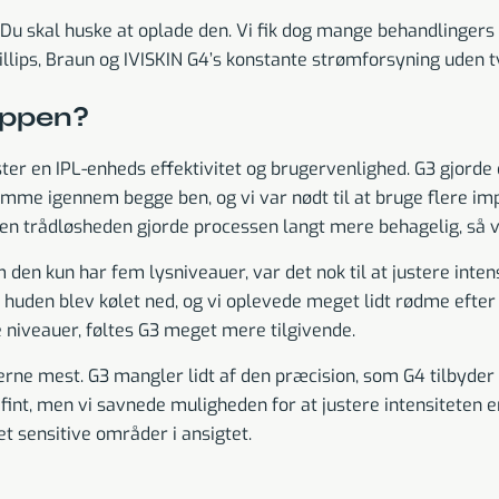
 Du skal huske at oplade den. Vi fik dog mange behandlingers
hillips, Braun og IVISKIN G4’s konstante strømforsyning uden tv
oppen?
ter en IPL-enheds effektivitet og brugervenlighed. G3 gjorde
omme igennem begge ben, og vi var nødt til at bruge flere im
en trådløsheden gjorde processen langt mere behagelig, så vi
m den kun har fem lysniveauer, var det nok til at justere inten
r – huden blev kølet ned, og vi oplevede meget lidt rødme ef
re niveauer, føltes G3 meget mere tilgivende.
rne mest. G3 mangler lidt af den præcision, som G4 tilbyde
fint, men vi savnede muligheden for at justere intensiteten e
t sensitive områder i ansigtet.