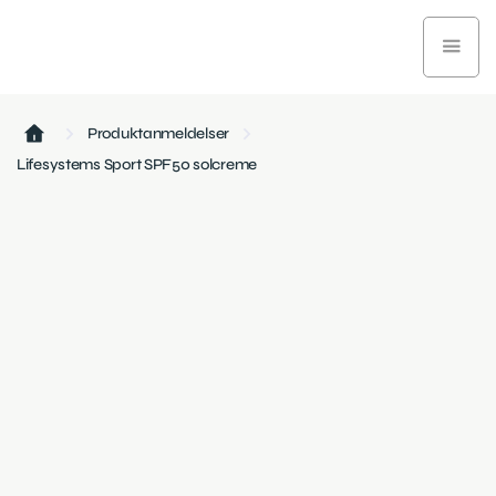
Produktanmeldelser
Lifesystems Sport SPF50 solcreme
Sundhed og velvære
February 26, 2025
3 min læsetid
Lifesystems Sport SPF50 solcreme er en højeffektiv
solbeskyttelse, designet til aktive personer. Med sin