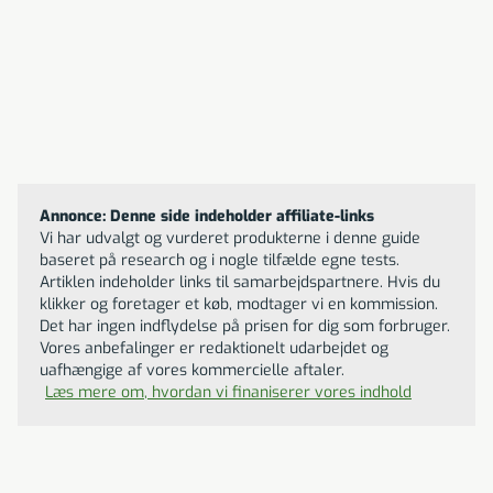
SPF50 beskyttelse, tilbyder denne solcreme stærk
beskyttelse mod UVA- og UVB-stråler. Indpakket i en
100ml beholder, er den praktisk for rejser og sport.
Formuleringen er vandresistent, hvilket gør den ideel til
svømning og svedige aktiviteter. Den absorberes hurtigt
uden at efterlade hvide streger, og er dermatologisk
testet for at sikre hudvenlighed.
Annonce: Denne side indeholder affiliate-links
Vi har udvalgt og vurderet produkterne i denne guide
baseret på research og i nogle tilfælde egne tests.
Artiklen indeholder links til samarbejdspartnere. Hvis du
klikker og foretager et køb, modtager vi en kommission.
Det har ingen indflydelse på prisen for dig som forbruger.
Vores anbefalinger er redaktionelt udarbejdet og
uafhængige af vores kommercielle aftaler.
Læs mere om, hvordan vi finaniserer vores indhold