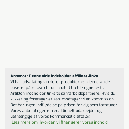
og brugervenlighed har den fortjent 5 stjerner og titlen
'Bedst i test'.
Til butikken
Philips OneBlade Pro 360
QP6541
376
DKK
Annonce: Denne side indeholder affiliate-links
Vi har udvalgt og vurderet produkterne i denne guide
baseret på research og i nogle tilfælde egne tests.
Artiklen indeholder links til samarbejdspartnere. Hvis du
klikker og foretager et køb, modtager vi en kommission.
Det har ingen indflydelse på prisen for dig som forbruger.
Vores anbefalinger er redaktionelt udarbejdet og
uafhængige af vores kommercielle aftaler.
Læs mere om, hvordan vi finaniserer vores indhold