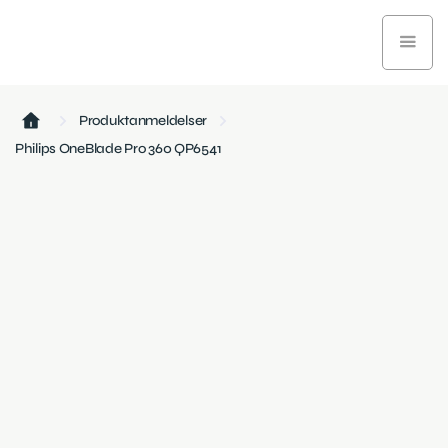
Produktanmeldelser
Philips OneBlade Pro 360 QP6541
Sundhed og velvære
February 26, 2025
4 min læsetid
Philips OneBlade Pro 360 er en skægtrimmer, der
kombinerer præcision og fleksibilitet. Med dens design