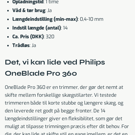
Opladningstid
: 1 time
Våd & tør brug
: Ja
Længdeindstilling (min-max)
: 0,4-10 mm
Indstil længde (antal)
: 14
Ca. Pris (DKK)
: 320
Trådløs
: Ja
Det, vi kan lide ved Philips
OneBlade Pro 360
OneBlade Pro 360 er en trimmer, der gør det nemt at
skifte mellem forskellige skægstilarter. Vi testede
trimmeren både til korte stubbe og længere skæg, og
den leverede ret godt på begge fronter. De 14
længdeindstillinger giver en fleksibilitet, som gør det
muligt at tilpasse trimningen præcis efter dit behov. For
dig, der kan lide at skifte stil en gang imellem, er det en