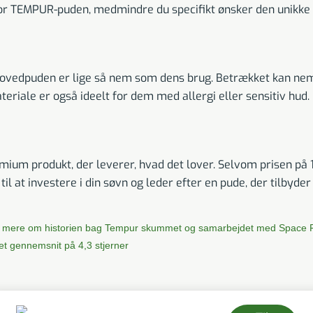
for TEMPUR-puden, medmindre du specifikt ønsker den unikke 
edpuden er lige så nem som dens brug. Betrækket kan nemt 
eriale er også ideelt for dem med allergi eller sensitiv hud.
 produkt, der leverer, hvad det lover. Selvom prisen på 17
ig til at investere i din søvn og leder efter en pude, der tilb
 mere om historien bag Tempur skummet og samarbejdet med Space 
et gennemsnit på 4,3 stjerner