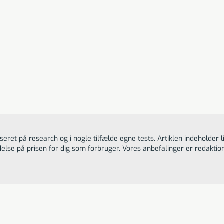
fort SmartCool™ hovedpuden er kåret som vores bedste p
r sig efter hovedets og nakkens konturer og giver en fantasti
UR Comfort
tCool™ hovedpude
Til butikken
KK
eret på research og i nogle tilfælde egne tests. Artiklen indeholder l
delse på prisen for dig som forbruger. Vores anbefalinger er redakt