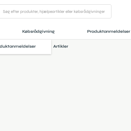
Købsrådgivning
Produktanmeldelser
duktanmeldelser
Artikler
t SmartCool™ hovedpude
Sundhed og velvære
March 3, 2025
3 min læsetid