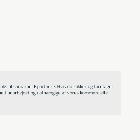
remiumvalg.
sk støtte.
inks til samarbejdspartnere. Hvis du klikker og foretager
ionelt udarbejdet og uafhængige af vores kommercielle