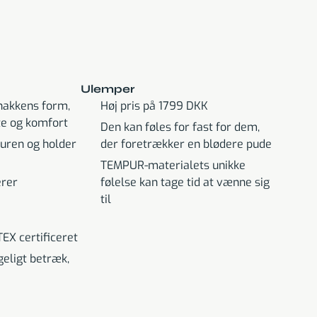
Ulemper
 nakkens form,
Høj pris på 1799 DKK
tte og komfort
Den kan føles for fast for dem,
uren og holder
der foretrækker en blødere pude
TEMPUR-materialets unikke
erer
følelse kan tage tid at vænne sig
til
EX certificeret
eligt betræk,