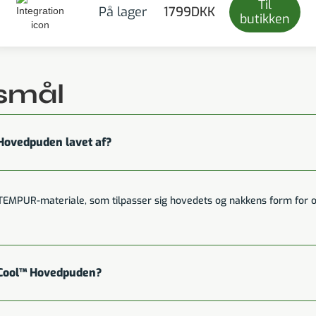
Til
På lager
1799
DKK
butikken
gsmål
ovedpuden lavet af?
MPUR-materiale, som tilpasser sig hovedets og nakkens form for op
Cool™ Hovedpuden?