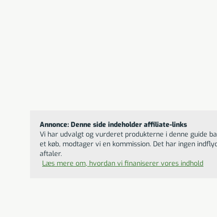
TEMPUR Com
Den forme
TEMP
Smar
1799
D
Annonce: Denne side indeholder affiliate-links
Vi har udvalgt og vurderet produkterne i denne guide bas
et køb, modtager vi en kommission. Det har ingen indfly
aftaler.
Læs mere om, hvordan vi finaniserer vores indhold